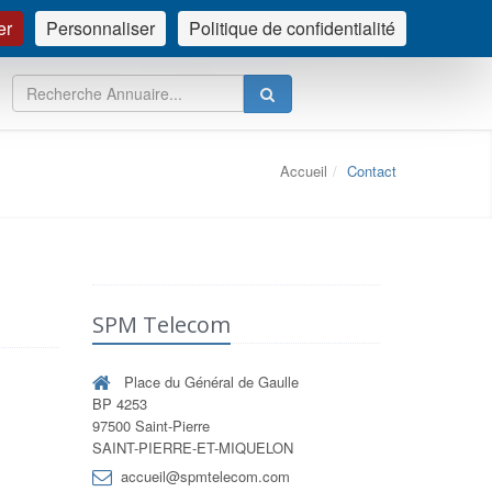
er
Personnaliser
Politique de confidentialité
NOUS CONTACTER
INSCRIPTION
CONNEXION
Accueil
Contact
SPM Telecom
Place du Général de Gaulle
BP 4253
97500 Saint-Pierre
SAINT-PIERRE-ET-MIQUELON
accueil@spmtelecom.com