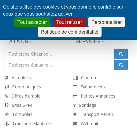
Panneau de gestion des cookies
Ce site utilise des cookies et vous donne le contrôle sur
NOUS CONTACTER
INSCRIPTION
CONNEXION
ceux que vous souhaitez activer
Tout accepter
Tout refuser
Personnaliser
Politique de confidentialité
À LA UNE
SERVICES
Actualités
Cinéma
Communiqués
Evénements
Offres d'emploi
Petites Annonces
Sites SPM
Sondage
Tombolas
Transport Aérien
Transport Maritime
Webmail