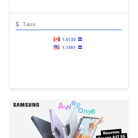
Taux
1.6133
1.1561