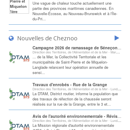
Une vague de chaleur touche actuellement une
partie des provinces maritimes canadiennes. En
Nouvelle-Écosse, au Nouveau-Brunswick et à l'Île-
du-Pri...
Nouvelles de Cheznoo
Campagne 2026 de ramassage de Séneçon Jacobée
Direction des Territoires, de l'Alimentation et de la Mer - Mardi 04 Aout 2026 à 11:34:40
... de la Mer, la Collectivité Territoriale et les
municipalités de Saint-Pierre et de Miquelon-
Langlade relancent leur opération annuelle de
sensi...
Travaux d'enrobés - Rue de la Grange
Direction des Territoires, de l'Alimentation et de la Mer - Lundi 03 Aout 2026 à 12:54:22
La DTAM, District routier, informe la population que
des travaux de réfection de la chaussée seront
réalisés sur la rue de la Grange, entre le 3 et...
Avis de l'autorité environnementale - Révision du STAU n°2 et phase 2 du projet de re-territorialisation du village de Miquelon
Direction des Territoires, de l'Alimentation et de la Mer - Lundi 03 Aout 2026 à 12:05:43
La Mission régionale d'autorité environnementale