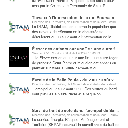
(MRAe) Saint-Pierre-et-Miquelon a été saisie pour
avis par la Collectivité Territoriale de Saint-P...
Travaux à l'intersection de la rue Boursaint et de la rue Abbé Pierre Gervain
Direction des Territoires, de l'Alimentation et de la Mer - Vendredi 31 Juillet 2026 à 17:35:37
La DTAM, District routier, informe la population que
des travaux de réfection de la chaussée se
dérouleront du 03 au 7 août à l'intersection de la ...
Élever des enfants sur une île : une autre façon de grandir à Saint-Pierre-et-Miquelon
Vivre à SPM - Vendredi 31 Juillet 2026 à 16:09:29
...le Élever des enfants sur une île : une autre façon
de grandir à Saint-Pierre-et-Miquelon est apparu en
premier sur Vivre à Saint-Pierre-et-Miqu...
Escale de la Belle Poule - du 2 au 7 août 2026
Direction des Territoires, de l'Alimentation et de la Mer - Vendredi 31 Juillet 2026 à 13:44:09
...archipel du 2 au 7 août 2026. Des visites du bord
sont prévues à Saint-Pierre et à Miquelon....
Suivi du trait de côte dans l'archipel de Saint-Pierre et Miquelon
Direction des Territoires, de l'Alimentation et de la Mer - Jeudi 30 Juillet 2026 à 18:26:03
Le service Énergie, Risques, Aménagement et
Territoire (SERAP) poursuit la surveillance du trait de