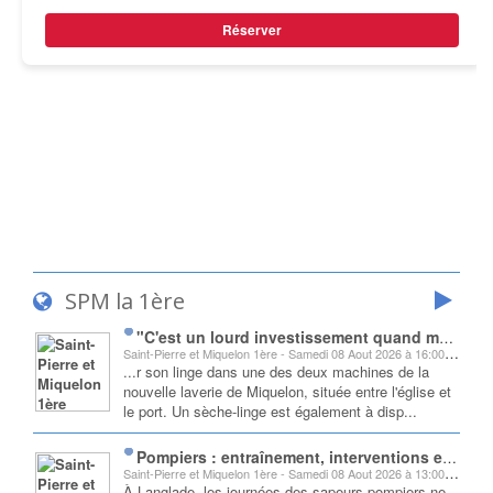
Réserver
SPM la 1ère
"C'est un lourd investissement quand même" : ouverture de la laverie municipale à Miquelon-Langlade
Saint-Pierre et Miquelon 1ère - Samedi 08 Aout 2026 à 16:00:01
...r son linge dans une des deux machines de la
nouvelle laverie de Miquelon, située entre l'église et
le port. Un sèche-linge est également à disp...
Pompiers : entraînement, interventions et transmission, dans les coulisses d'une journée à Langlade
Saint-Pierre et Miquelon 1ère - Samedi 08 Aout 2026 à 13:00:02
À Langlade, les journées des sapeurs-pompiers ne