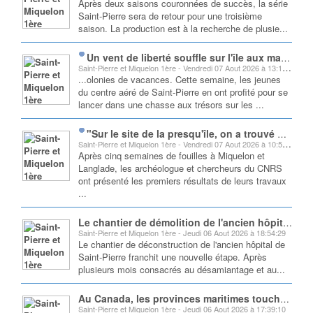
Après deux saisons couronnées de succès, la série
Saint-Pierre sera de retour pour une troisième
saison. La production est à la recherche de plusie...
Un vent de liberté souffle sur l'île aux marins pour les jeunes de la colonie de vacances
Saint-Pierre et Miquelon 1ère - Vendredi 07 Aout 2026 à 13:18:23
...olonies de vacances. Cette semaine, les jeunes
du centre aéré de Saint-Pierre en ont profité pour se
lancer dans une chasse aux trésors sur les ...
"Sur le site de la presqu'île, on a trouvé 150 pièces sur la plage" : première présentation après cinq semaines de fouilles archéologiques
Saint-Pierre et Miquelon 1ère - Vendredi 07 Aout 2026 à 10:56:19
Après cinq semaines de fouilles à Miquelon et
Langlade, les archéologue et chercheurs du CNRS
ont présenté les premiers résultats de leurs travaux
...
Le chantier de démolition de l'ancien hôpital de Saint-Pierre franchit une étape symbolique
Saint-Pierre et Miquelon 1ère - Jeudi 06 Aout 2026 à 18:54:29
Le chantier de déconstruction de l'ancien hôpital de
Saint-Pierre franchit une nouvelle étape. Après
plusieurs mois consacrés au désamiantage et au...
Au Canada, les provinces maritimes touchées par une vague de chaleur exceptionnelle
Saint-Pierre et Miquelon 1ère - Jeudi 06 Aout 2026 à 17:39:10