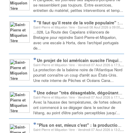
se ressemblent pas toujours. Entre exercices,
entretien du matériel, petites interventions et temp...
"Il faut qu’il reste de la voile populaire" : cette transatlantique de plus de 4 000 km mise sur la solidarité plutôt que la compétition
Saint-Pierre et Miquelon 1ère - Samedi 08 Aout 2026 à 09:00:02
...028, La Route des Capelans s'élancera de
Bretagne pour rejoindre Saint-Pierre-et-Miquelon,
avec une escale à Horta, dans l'archipel portugais
de...
Un projet de loi américain suscite l'inquiétude sur l'avenir de la baleine noire, déjà menacée d'extinction
Saint-Pierre et Miquelon 1ère - Vendredi 07 Aout 2026 à 17:39:46
La protection de la baleine noire de l'Atlantique Nord
pourrait connaître un coup d'arrêt aux États-Unis.
Une note interne de Pêches et Océans Cana...
Une odeur "très désagréable, dégoûtante et insupportable" s'empare des environs de l'étang Boulot
Saint-Pierre et Miquelon 1ère - Vendredi 07 Aout 2026 à 17:15:43
Avec la hausse des températures, de fortes odeurs
ont commencé à se dégager dans le secteur de
l'étang, au point d'être parfois perceptibles jusqu’...
"Plus on est, mieux c'est" : la production de la série "Saint-Pierre" lance un appel aux figurants pour le tournage de la troisième saison
Saint-Pierre et Miquelon 1ère - Vendredi 07 Aout 2026 à 13:23:08